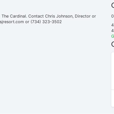
 The Cardinal. Contact Chris Johnson, Director or
0
jresort.com
or (734) 323-3502
4
4
G
N
/
A