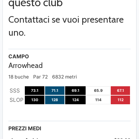
questo club
Contattaci se vuoi presentare
uno.
CAMPO
Arrowhead
18 buche
Par 72
6832 metri
SSS
73.1
71.1
69.1
65.9
67.1
SLOP
130
128
124
114
112
PREZZI MEDI