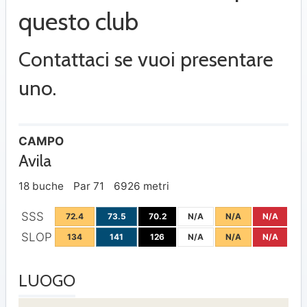
questo club
Contattaci se vuoi presentare
uno.
CAMPO
Avila
18 buche
Par 71
6926 metri
SSS
72.4
73.5
70.2
N/A
N/A
N/A
SLOP
134
141
126
N/A
N/A
N/A
LUOGO