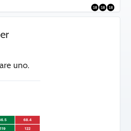
18
18
18
er
are uno.
66.5
68.4
119
122