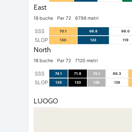
East
18 buche
Par 72
6798 metri
SSS
70.1
68.8
66.0
SLOP
130
123
119
North
18 buche
Par 72
7120 metri
SSS
74.1
71.6
70.1
69.3
SLOP
135
130
128
126
LUOGO