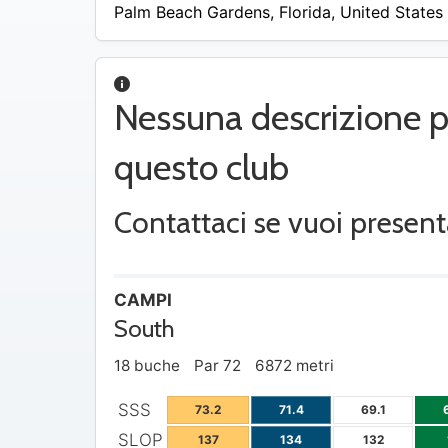
/
Palm Beach Gardens
,
Florida
,
United States
A
Nessuna descrizione p
questo club
Contattaci se vuoi present
CAMPI
South
18 buche
Par 72
6872 metri
SSS
73.2
71.4
69.1
SLOP
137
134
132