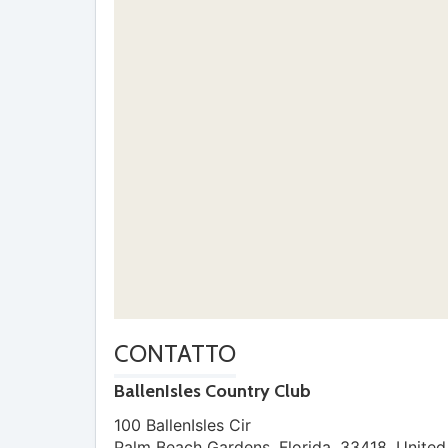
CONTATTO
BallenIsles Country Club
100 BallenIsles Cir
Palm Beach Gardens
,
Florida
,
33418
,
United