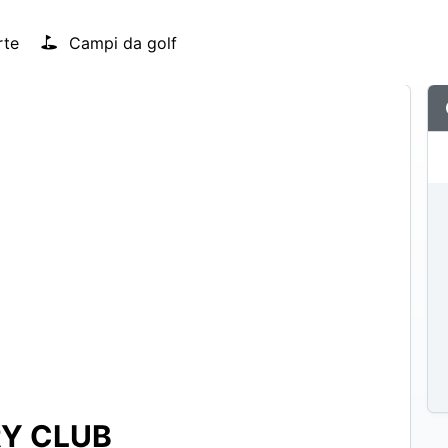
rte
Campi da golf
RY CLUB