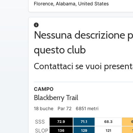
$39
Florence
,
Alabama
,
United States
Nessuna descrizione p
questo club
Contattaci se vuoi present
CAMPO
Blackberry Trail
18 buche
Par 72
6851 metri
SSS
72.9
71.1
68.3
SLOP
136
129
121