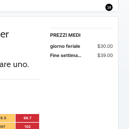
18
er
PREZZI MEDI
giorno feriale
$30.00
Fine settimana
$39.00
are uno.
65.5
66.7
107
102