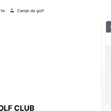
rte
Campi da golf
OLF CLUB