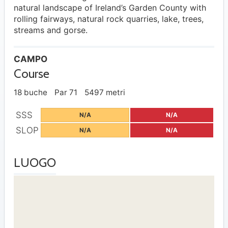
natural landscape of Ireland’s Garden County with
rolling fairways, natural rock quarries, lake, trees,
streams and gorse.
CAMPO
Course
18 buche
Par 71
5497 metri
SSS
N/A
N/A
SLOP
N/A
N/A
LUOGO