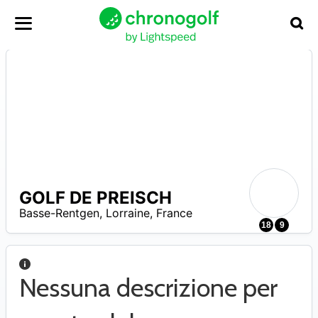
GOLF DE PREISCH
N
Basse-Rentgen
,
Lorraine
,
France
A
18
9
Nessuna descrizione per