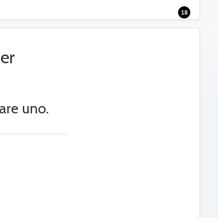
18
er
are uno.