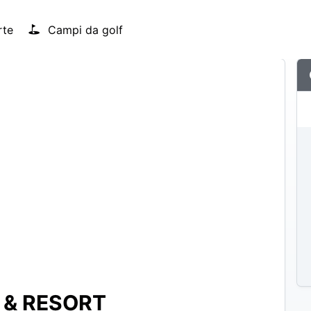
rte
Campi da golf
 & RESORT