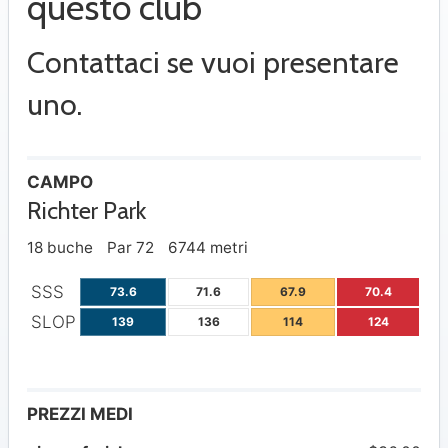
questo club
Contattaci se vuoi presentare
uno.
CAMPO
Richter Park
18 buche
Par 72
6744 metri
SSS
73.6
71.6
67.9
70.4
SLOP
139
136
114
124
PREZZI MEDI