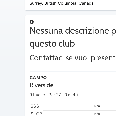
$16
Surrey
,
British Columbia
,
Canada
Nessuna descrizione p
questo club
Contattaci se vuoi present
CAMPO
Riverside
9 buche
Par 27
0 metri
SSS
N/A
SLOP
N/A