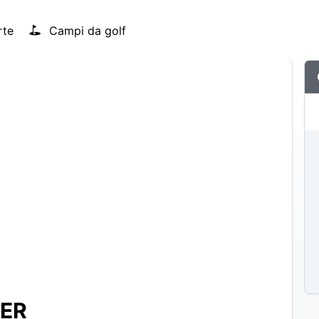
rte
Campi da golf
TER