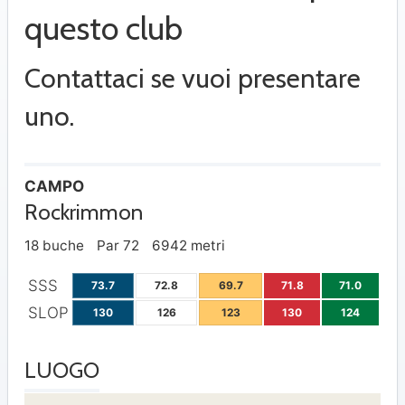
questo club
Contattaci se vuoi presentare
uno.
CAMPO
Rockrimmon
18 buche
Par 72
6942 metri
SSS
73.7
72.8
69.7
71.8
71.0
SLOP
130
126
123
130
124
LUOGO