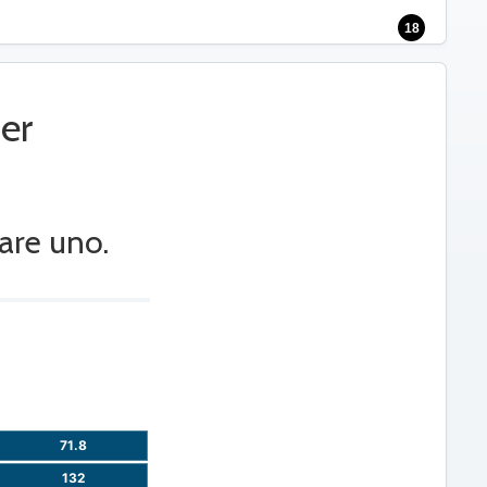
18
er
are uno.
71.8
132