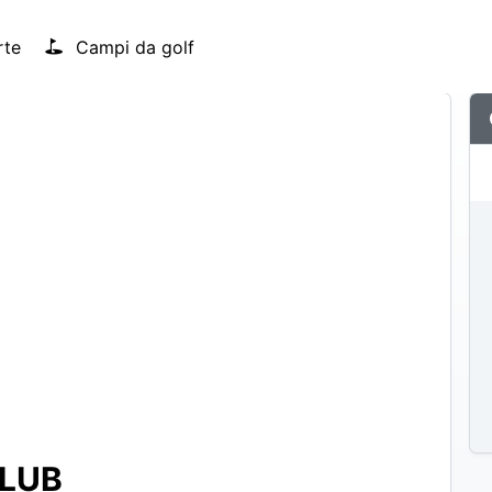
rte
Campi da golf
CLUB