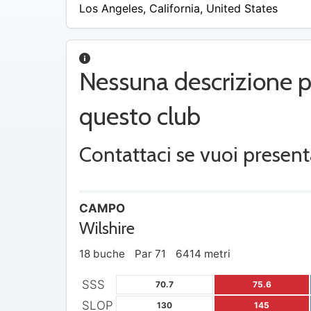
/
Los Angeles
,
California
,
United States
A
Nessuna descrizione p
questo club
Contattaci se vuoi present
CAMPO
Wilshire
18 buche
Par 71
6414 metri
SSS
70.7
75.6
SLOP
130
145