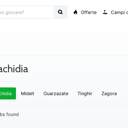
Offerte
Campi d
achidia
chidia
Midelt
Ouarzazate
Tinghir
Zagora
bs found