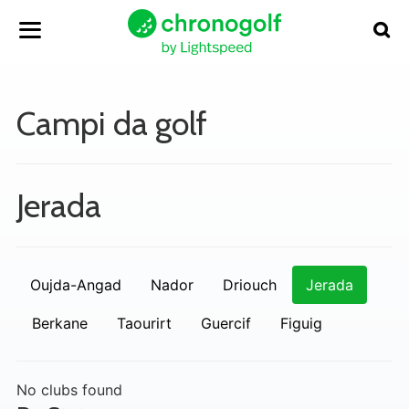
Campi da golf
Jerada
Oujda-Angad
Nador
Driouch
Jerada
Berkane
Taourirt
Guercif
Figuig
No clubs found