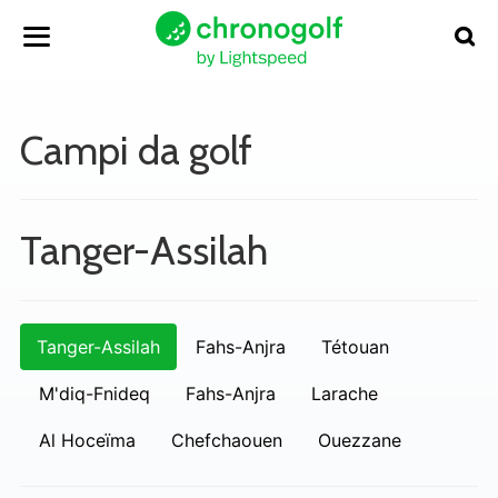
Campi da golf
Tanger-Assilah
Tanger-Assilah
Fahs-Anjra
Tétouan
M'diq-Fnideq
Fahs-Anjra
Larache
Al Hoceïma
Chefchaouen
Ouezzane