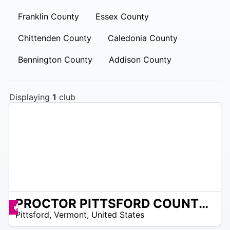
Franklin County
Essex County
Chittenden County
Caledonia County
Bennington County
Addison County
Displaying
1
club
PROCTOR PITTSFORD COUNTRY CLUB
 –
Offerte disponibili
Pittsford
,
Vermont
,
United States
7